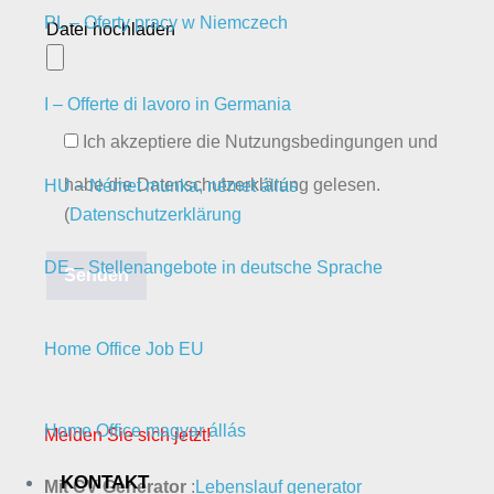
PL – Oferty pracy w Niemczech
Datei hochladen
I – Offerte di lavoro in Germania
Ich akzeptiere die Nutzungsbedingungen und
habe die Datenschutzerklärung gelesen.
HU – Német munka, német állás
(
Datenschutzerklärung
DE – Stellenangebote in deutsche Sprache
Home Office Job EU
Home Office magyar állás
Melden Sie sich jetzt!
KONTAKT
Mit CV Generator
:
Lebenslauf generator