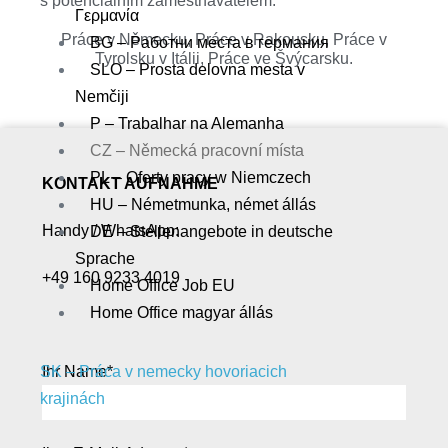
s potenciálním zaměstnavatelem.
Γερμανία
Práce v Německu, Práce v Rakousku, Práce v
BG – Pаботни места в германия
Tyrolsku v Itálii, Práce ve Švýcarsku.
SLO – Prosta delovna mesta v
Nemčiji
P – Trabalhar na Alemanha
CZ – Německá pracovní místa
PL – Oferty pracy w Niemczech
KONTAKT AUFNAHME
HU – Németmunka, német állás
Handy / WhatsApp:
DE – Stellenangebote in deutsche
Sprache
+49 160 9233 4019
Home Office Job EU
Home Office magyar állás
Ihr Name*
SK – Práca v nemecky hovoriacich
krajinách