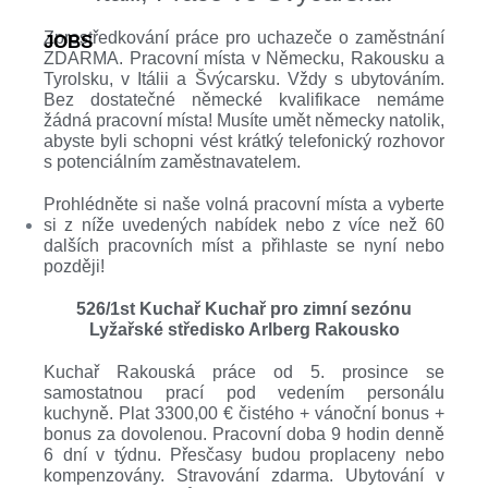
Zprostředkování práce pro uchazeče o zaměstnání
JOBS
ZDARMA. Pracovní místa v Německu, Rakousku a
Tyrolsku, v Itálii a Švýcarsku. Vždy s ubytováním.
Bez dostatečné německé kvalifikace nemáme
žádná pracovní místa! Musíte umět německy natolik,
abyste byli schopni vést krátký telefonický rozhovor
s potenciálním zaměstnavatelem.
Prohlédněte si naše volná pracovní místa a vyberte
si z níže uvedených nabídek nebo z více než 60
dalších pracovních míst a přihlaste se nyní nebo
později!
526/1st Kuchař Kuchař pro zimní sezónu
Lyžařské středisko Arlberg Rakousko
Kuchař Rakouská práce od 5. prosince se
samostatnou prací pod vedením personálu
kuchyně. Plat 3300,00 € čistého + vánoční bonus +
bonus za dovolenou. Pracovní doba 9 hodin denně
6 dní v týdnu. Přesčasy budou proplaceny nebo
kompenzovány. Stravování zdarma. Ubytování v