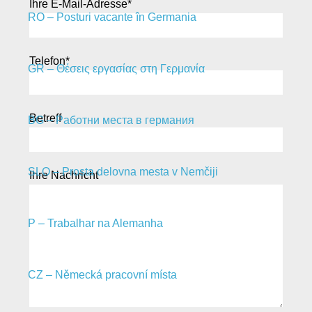
Ihre E-Mail-Adresse*
RO – Posturi vacante în Germania
Telefon*
GR – Θέσεις εργασίας στη Γερμανία
Betreff
BG – Pаботни места в германия
SLO – Prosta delovna mesta v Nemčiji
Ihre Nachricht
P – Trabalhar na Alemanha
CZ – Německá pracovní místa