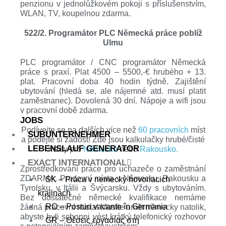
penzionu v jednolůžkovém pokoji s příslušenstvím,
WLAN, TV, koupelnou zdarma.
522/2. Programátor PLC Německá práce poblíž
Ulmu
PLC programátor / CNC programátor Německá
práce s praxí. Plat 4500 – 5500,-€ hrubého + 13.
plat. Pracovní doba 40 hodin týdně. Zajištění
ubytování (hledá se, ale nájemné atd. musí platit
zaměstnanec). Dovolená 30 dní. Nápoje a wifi jsou
v pracovní době zdarma.
JOBS
Podívejte se na dalších více než
60 pracovních
míst
SUBUNTERNEHMER
a podejte si žádost! Zde jsou kalkulačky hrubé/čisté
LEBENSLAUF GENERATOR
mzdy pro
Německo
nebo
Rakousko.
EXACT INTERNATIONAL
Zprostředkování práce pro uchazeče o zaměstnání
ZDARMA. Pracovní místa v Německu, Rakousku a
SK – Práca v nemecky hovoriacich
Tyrolsku, v Itálii a Švýcarsku. Vždy s ubytováním.
krajinách
Bez dostatečné německé kvalifikace nemáme
RO – Posturi vacante în Germania
žádná pracovní místa! Musíte umět německy natolik,
abyste byli schopni vést krátký telefonický rozhovor
GR – Θέσεις εργασίας στη